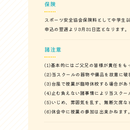
保険
スポーツ安全協会保険料として中学生以下
申込の翌週より3月31日迄となります
諸注意
(1)基本的にはご父兄の皆様が責任を
(2)当スクールの器物や備品を故意に
(3)台風で授業が臨時休校する場合が
(4)止む負えない諸事情により当スク
(5)いじめ、雰囲気を乱す、無断欠席
(6)休会中に授業の参加は出来かねます